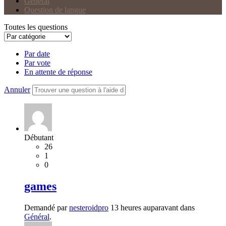
Général
Question de langue
Toutes les questions
Par date
Par vote
En attente de réponse
Annuler
Débutant
26
1
0
games
Demandé par
nesteroidpro
13 heures auparavant dans
Général
.