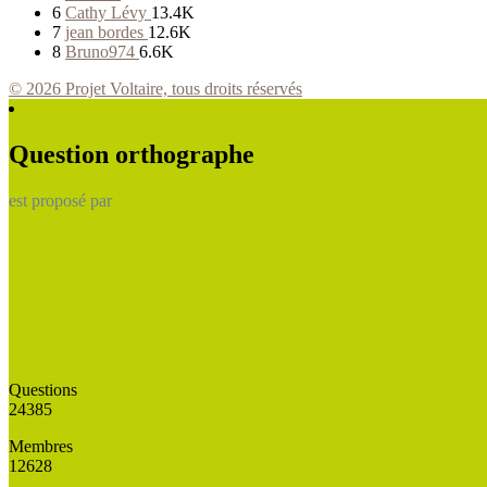
6
Cathy Lévy
13.4K
7
jean bordes
12.6K
8
Bruno974
6.6K
© 2026 Projet Voltaire, tous droits réservés
Question orthographe
est proposé par
Questions
24385
Membres
12628