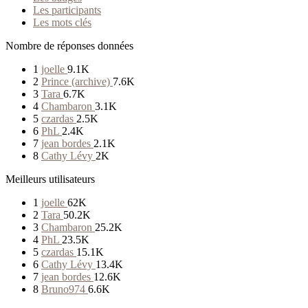
Les participants
Les mots clés
Nombre de réponses données
1
joelle
9.1K
2
Prince (archive)
7.6K
3
Tara
6.7K
4
Chambaron
3.1K
5
czardas
2.5K
6
PhL
2.4K
7
jean bordes
2.1K
8
Cathy Lévy
2K
Meilleurs utilisateurs
1
joelle
62K
2
Tara
50.2K
3
Chambaron
25.2K
4
PhL
23.5K
5
czardas
15.1K
6
Cathy Lévy
13.4K
7
jean bordes
12.6K
8
Bruno974
6.6K