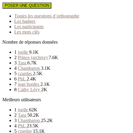
POSER UNE QUESTION
Toutes les questions d’orthographe
Les badges
Les participants
Les mots clés
Nombre de réponses données
1
joelle
9.1K
2
Prince (archive)
7.6K
3
Tara
6.7K
4
Chambaron
3.1K
5
czardas
2.5K
6
PhL
2.4K
7
jean bordes
2.1K
8
Cathy Lévy
2K
Meilleurs utilisateurs
1
joelle
62K
2
Tara
50.2K
3
Chambaron
25.2K
4
PhL
23.5K
5
czardas
15.1K