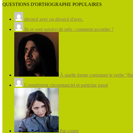
QUESTIONS D'ORTHOGRAPHE POPULAIRES
divorcé avec ou divorcé d'avec.
Ils se sont suivi(s) de près : comment accorder ?
À quelle forme conjuguer le verbe "être
Complément circonstanciel et participe passé
Par contre