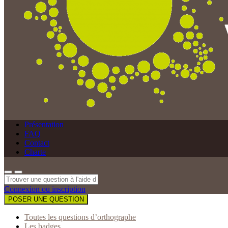
Présentation
FAQ
Contact
Charte
Connexion ou inscription
POSER UNE QUESTION
Toutes les questions d’orthographe
Les badges