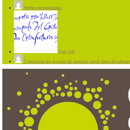
Verbes pronominaux
Que j'aie
Concernant les accords du participe passé dans des phrases