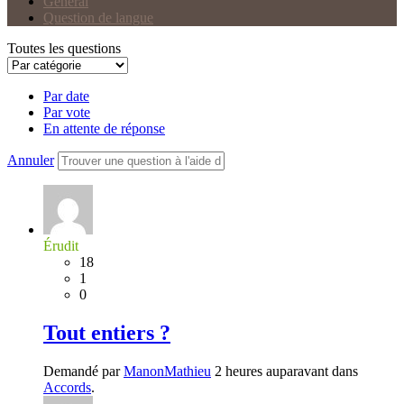
Général
Question de langue
Toutes les questions
Par date
Par vote
En attente de réponse
Annuler
Érudit
18
1
0
Tout entiers ?
Demandé par
ManonMathieu
2 heures auparavant dans
Accords
.