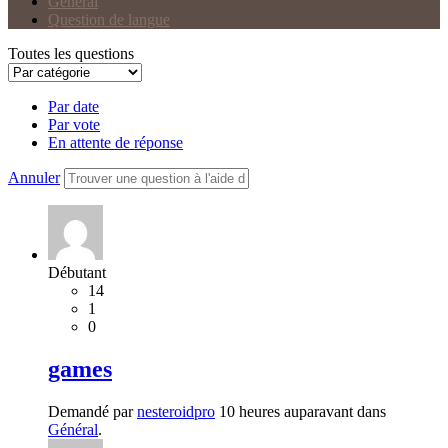
Général
Question de langue
Toutes les questions
Par date
Par vote
En attente de réponse
Annuler
Débutant
14
1
0
games
Demandé par
nesteroidpro
10 heures auparavant dans
Général
.