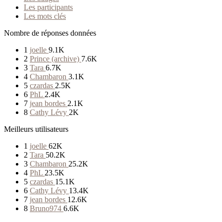
Les participants
Les mots clés
Nombre de réponses données
1
joelle
9.1K
2
Prince (archive)
7.6K
3
Tara
6.7K
4
Chambaron
3.1K
5
czardas
2.5K
6
PhL
2.4K
7
jean bordes
2.1K
8
Cathy Lévy
2K
Meilleurs utilisateurs
1
joelle
62K
2
Tara
50.2K
3
Chambaron
25.2K
4
PhL
23.5K
5
czardas
15.1K
6
Cathy Lévy
13.4K
7
jean bordes
12.6K
8
Bruno974
6.6K