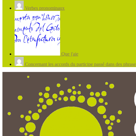
Verbes pronominaux
Que j'aie
Concernant les accords du participe passé dans des phrases