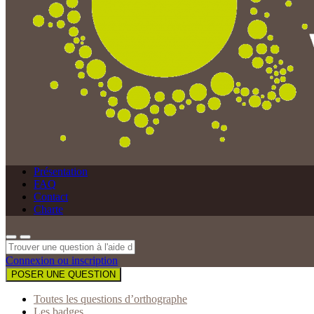
Présentation
FAQ
Contact
Charte
Connexion ou inscription
POSER UNE QUESTION
Toutes les questions d’orthographe
Les badges