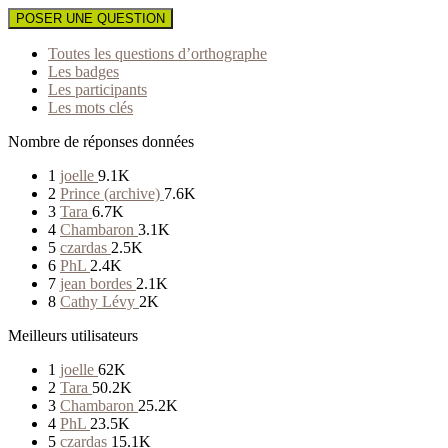
POSER UNE QUESTION
Toutes les questions d’orthographe
Les badges
Les participants
Les mots clés
Nombre de réponses données
1
joelle
9.1K
2
Prince (archive)
7.6K
3
Tara
6.7K
4
Chambaron
3.1K
5
czardas
2.5K
6
PhL
2.4K
7
jean bordes
2.1K
8
Cathy Lévy
2K
Meilleurs utilisateurs
1
joelle
62K
2
Tara
50.2K
3
Chambaron
25.2K
4
PhL
23.5K
5
czardas
15.1K