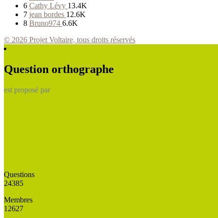
6
Cathy Lévy
13.4K
7
jean bordes
12.6K
8
Bruno974
6.6K
© 2026 Projet Voltaire, tous droits réservés
Question orthographe
est proposé par
Questions
24385
Membres
12627