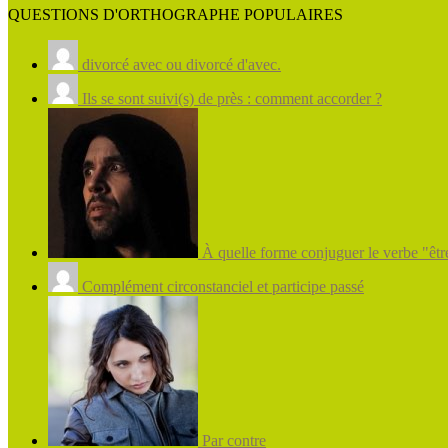
QUESTIONS D'ORTHOGRAPHE POPULAIRES
divorcé avec ou divorcé d'avec.
Ils se sont suivi(s) de près : comment accorder ?
À quelle forme conjuguer le verbe "être
Complément circonstanciel et participe passé
Par contre