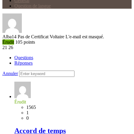
Général
Question de langue
Alba14
Pas de Certificat Voltaire
L'e-mail est masqué.
Érudit
105
points
21
26
Questions
Réponses
Annuler
Érudit
1565
1
0
Accord de temps