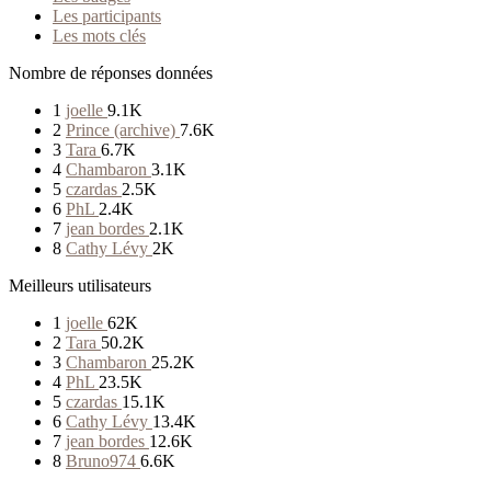
Les participants
Les mots clés
Nombre de réponses données
1
joelle
9.1K
2
Prince (archive)
7.6K
3
Tara
6.7K
4
Chambaron
3.1K
5
czardas
2.5K
6
PhL
2.4K
7
jean bordes
2.1K
8
Cathy Lévy
2K
Meilleurs utilisateurs
1
joelle
62K
2
Tara
50.2K
3
Chambaron
25.2K
4
PhL
23.5K
5
czardas
15.1K
6
Cathy Lévy
13.4K
7
jean bordes
12.6K
8
Bruno974
6.6K