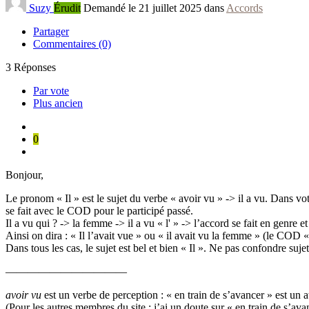
Suzy
Érudit
Demandé le 21 juillet 2025 dans
Accords
Partager
Commentaires (0)
3
Réponses
Par vote
Plus ancien
0
Bonjour,
Le pronom « Il » est le sujet du verbe « avoir vu » -> il a vu. Dans vo
se fait avec le COD pour le participé passé.
Il a vu qui ? -> la femme -> il a vu « l' » -> l’accord se fait en genr
Ainsi on dira : « Il l’avait vue » ou « il avait vu la femme » (le COD 
Dans tous les cas, le sujet est bel et bien « Il ». Ne pas confondre suj
———————————
avoir vu
est un verbe de perception : « en train de s’avancer » est un 
(Pour les autres membres du site : j’ai un doute sur « en train de s’ava