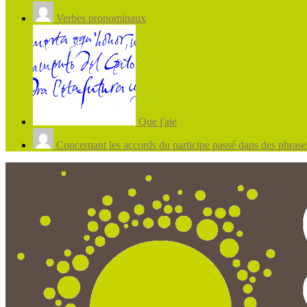
Verbes pronominaux
Que j'aie
Concernant les accords du participe passé dans des phrases