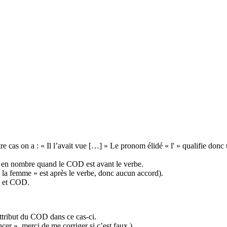
tre cas on a : « Il l’avait vue […] » Le pronom élidé « l' » qualifie don
e et en nombre quand le COD est avant le verbe.
« la femme » est après le verbe, donc aucun accord).
et et COD.
attribut du COD dans ce cas-ci.
ncer », merci de me corriger si c’est faux.)