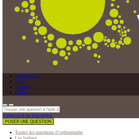
Présentation
FAQ
Contact
Charte
Connexion ou inscription
POSER UNE QUESTION
Toutes les questions d’orthographe
Les badges