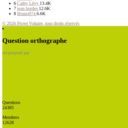
6
Cathy Lévy
13.4K
7
jean bordes
12.6K
8
Bruno974
6.6K
© 2026 Projet Voltaire, tous droits réservés
Question orthographe
est proposé par
Questions
24385
Membres
12628