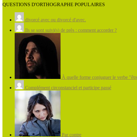
QUESTIONS D'ORTHOGRAPHE POPULAIRES
divorcé avec ou divorcé d'avec.
Ils se sont suivi(s) de près : comment accorder ?
À quelle forme conjuguer le verbe "être
Complément circonstanciel et participe passé
Par contre