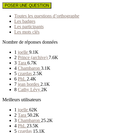
POSER UNE QUESTION
Toutes les questions d’orthographe
Les badges
Les participants
Les mots clés
Nombre de réponses données
1
joelle
9.1K
2
Prince (archive)
7.6K
3
Tara
6.7K
4
Chambaron
3.1K
5
czardas
2.5K
6
PhL
2.4K
7
jean bordes
2.1K
8
Cathy Lévy
2K
Meilleurs utilisateurs
1
joelle
62K
2
Tara
50.2K
3
Chambaron
25.2K
4
PhL
23.5K
5
czardas
15.1K