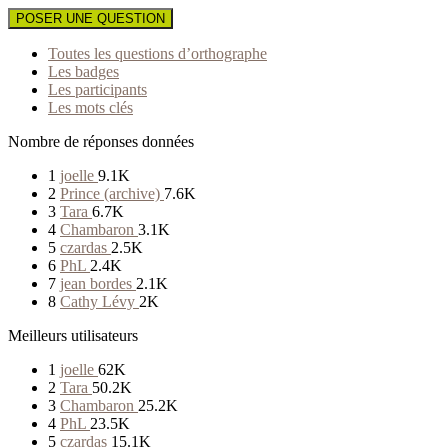
POSER UNE QUESTION
Toutes les questions d’orthographe
Les badges
Les participants
Les mots clés
Nombre de réponses données
1
joelle
9.1K
2
Prince (archive)
7.6K
3
Tara
6.7K
4
Chambaron
3.1K
5
czardas
2.5K
6
PhL
2.4K
7
jean bordes
2.1K
8
Cathy Lévy
2K
Meilleurs utilisateurs
1
joelle
62K
2
Tara
50.2K
3
Chambaron
25.2K
4
PhL
23.5K
5
czardas
15.1K