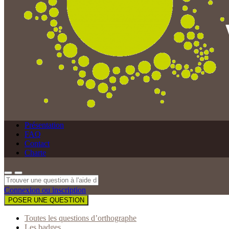
Présentation
FAQ
Contact
Charte
Connexion ou inscription
POSER UNE QUESTION
Toutes les questions d’orthographe
Les badges