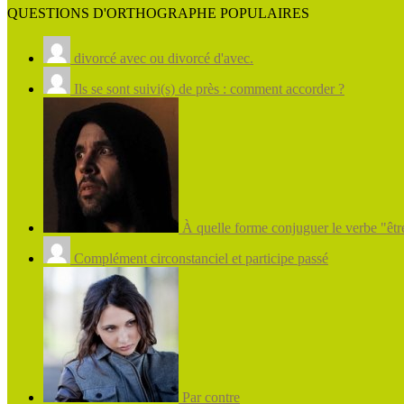
QUESTIONS D'ORTHOGRAPHE POPULAIRES
divorcé avec ou divorcé d'avec.
Ils se sont suivi(s) de près : comment accorder ?
À quelle forme conjuguer le verbe "être
Complément circonstanciel et participe passé
Par contre