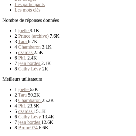
Les participants
Les mots clés
Nombre de réponses données
1
joelle
9.1K
2
Prince (archive)
7.6K
3
Tara
6.7K
4
Chambaron
3.1K
5
czardas
2.5K
6
PhL
2.4K
7
jean bordes
2.1K
8
Cathy Lévy
2K
Meilleurs utilisateurs
1
joelle
62K
2
Tara
50.2K
3
Chambaron
25.2K
4
PhL
23.5K
5
czardas
15.1K
6
Cathy Lévy
13.4K
7
jean bordes
12.6K
8
Bruno974
6.6K