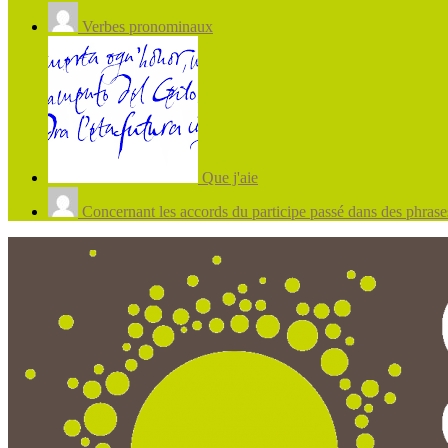
Verbes pronominaux
Que j'aie
Concernant les accords du participe passé dans des phrases