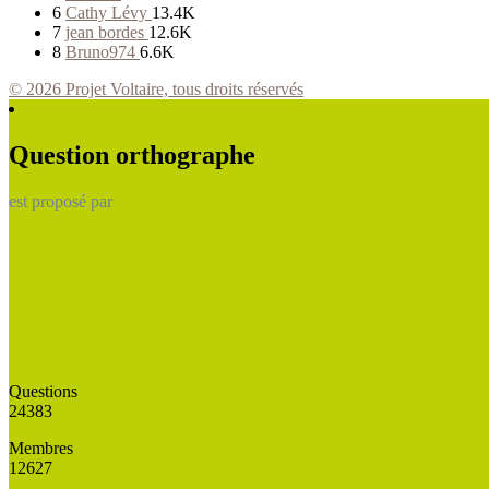
6
Cathy Lévy
13.4K
7
jean bordes
12.6K
8
Bruno974
6.6K
© 2026 Projet Voltaire, tous droits réservés
Question orthographe
est proposé par
Questions
24383
Membres
12627