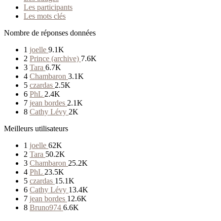
Les participants
Les mots clés
Nombre de réponses données
1
joelle
9.1K
2
Prince (archive)
7.6K
3
Tara
6.7K
4
Chambaron
3.1K
5
czardas
2.5K
6
PhL
2.4K
7
jean bordes
2.1K
8
Cathy Lévy
2K
Meilleurs utilisateurs
1
joelle
62K
2
Tara
50.2K
3
Chambaron
25.2K
4
PhL
23.5K
5
czardas
15.1K
6
Cathy Lévy
13.4K
7
jean bordes
12.6K
8
Bruno974
6.6K