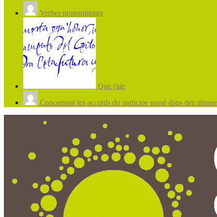
Verbes pronominaux
Que j'aie
Concernant les accords du participe passé dans des phrases