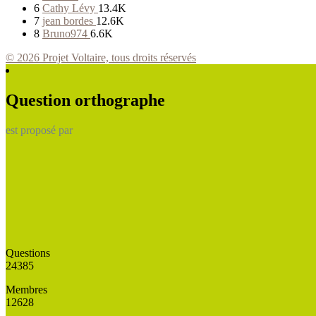
6
Cathy Lévy
13.4K
7
jean bordes
12.6K
8
Bruno974
6.6K
© 2026 Projet Voltaire, tous droits réservés
Question orthographe
est proposé par
Questions
24385
Membres
12628