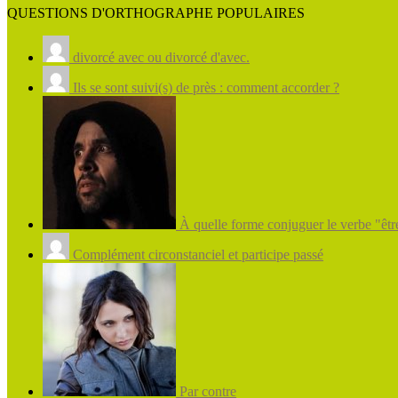
QUESTIONS D'ORTHOGRAPHE POPULAIRES
divorcé avec ou divorcé d'avec.
Ils se sont suivi(s) de près : comment accorder ?
À quelle forme conjuguer le verbe "être
Complément circonstanciel et participe passé
Par contre