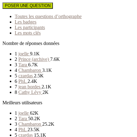
POSER UNE QUESTION
Toutes les questions d’orthographe
Les badges
Les participants
Les mots clés
Nombre de réponses données
1
joelle
9.1K
2
Prince (archive)
7.6K
3
Tara
6.7K
4
Chambaron
3.1K
5
czardas
2.5K
6
PhL
2.4K
7
jean bordes
2.1K
8
Cathy Lévy
2K
Meilleurs utilisateurs
1
joelle
62K
2
Tara
50.2K
3
Chambaron
25.2K
4
PhL
23.5K
5
czardas
15.1K