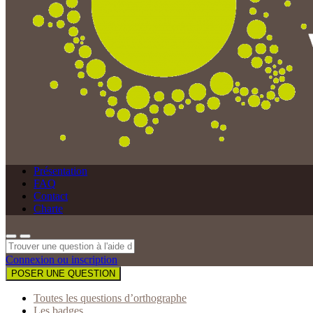
Présentation
FAQ
Contact
Charte
Connexion ou inscription
POSER UNE QUESTION
Toutes les questions d’orthographe
Les badges