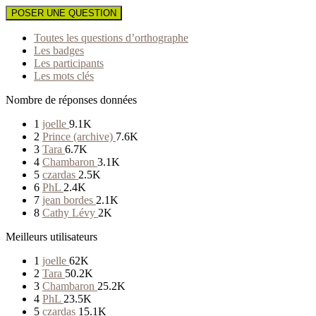
POSER UNE QUESTION
Toutes les questions d’orthographe
Les badges
Les participants
Les mots clés
Nombre de réponses données
1
joelle
9.1K
2
Prince (archive)
7.6K
3
Tara
6.7K
4
Chambaron
3.1K
5
czardas
2.5K
6
PhL
2.4K
7
jean bordes
2.1K
8
Cathy Lévy
2K
Meilleurs utilisateurs
1
joelle
62K
2
Tara
50.2K
3
Chambaron
25.2K
4
PhL
23.5K
5
czardas
15.1K