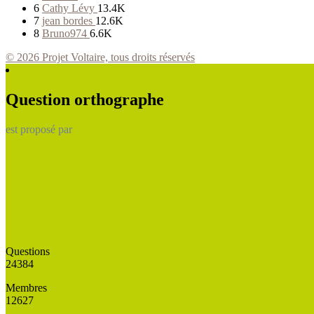
6
Cathy Lévy
13.4K
7
jean bordes
12.6K
8
Bruno974
6.6K
© 2026 Projet Voltaire, tous droits réservés
Question orthographe
est proposé par
Questions
24384
Membres
12627