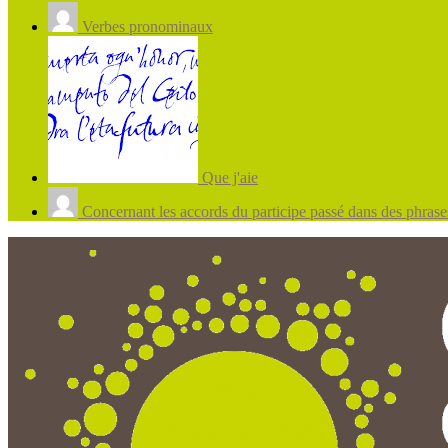
Verbes pronominaux
Que j'aie
Concernant les accords du participe passé dans des phrases