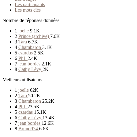
Les participants
Les mots clés
Nombre de réponses données
1
joelle
9.1K
2
Prince (archive)
7.6K
3
Tara
6.7K
4
Chambaron
3.1K
5
czardas
2.5K
6
PhL
2.4K
7
jean bordes
2.1K
8
Cathy Lévy
2K
Meilleurs utilisateurs
1
joelle
62K
2
Tara
50.2K
3
Chambaron
25.2K
4
PhL
23.5K
5
czardas
15.1K
6
Cathy Lévy
13.4K
7
jean bordes
12.6K
8
Bruno974
6.6K