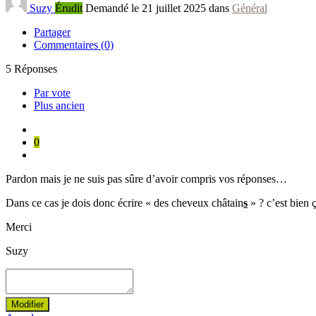
Suzy
Érudit
Demandé le 21 juillet 2025 dans
Général
Partager
Commentaires (0)
5
Réponses
Par vote
Plus ancien
0
Pardon mais je ne suis pas sûre d’avoir compris vos réponses…
Dans ce cas je dois donc écrire « des cheveux châtain
s
» ? c’est bien 
Merci
Suzy
Modifier