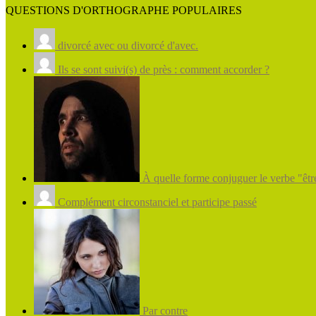
QUESTIONS D'ORTHOGRAPHE POPULAIRES
divorcé avec ou divorcé d'avec.
Ils se sont suivi(s) de près : comment accorder ?
À quelle forme conjuguer le verbe "être
Complément circonstanciel et participe passé
Par contre