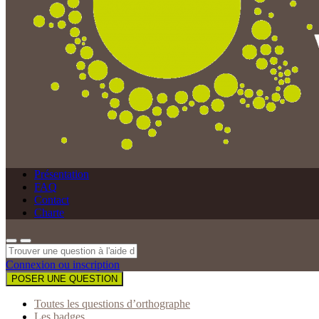
Présentation
FAQ
Contact
Charte
Connexion ou inscription
POSER UNE QUESTION
Toutes les questions d’orthographe
Les badges