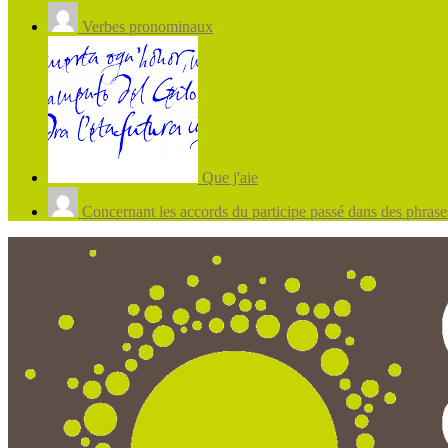
Verbes pronominaux
Que j'aie
Concernant les accords du participe passé dans des phrases