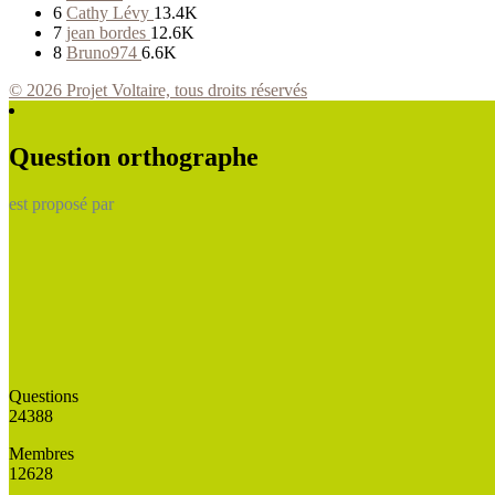
6
Cathy Lévy
13.4K
7
jean bordes
12.6K
8
Bruno974
6.6K
© 2026 Projet Voltaire, tous droits réservés
Question orthographe
est proposé par
Questions
24388
Membres
12628