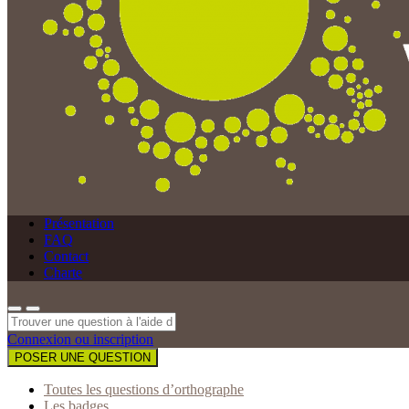
Présentation
FAQ
Contact
Charte
Connexion ou inscription
POSER UNE QUESTION
Toutes les questions d’orthographe
Les badges