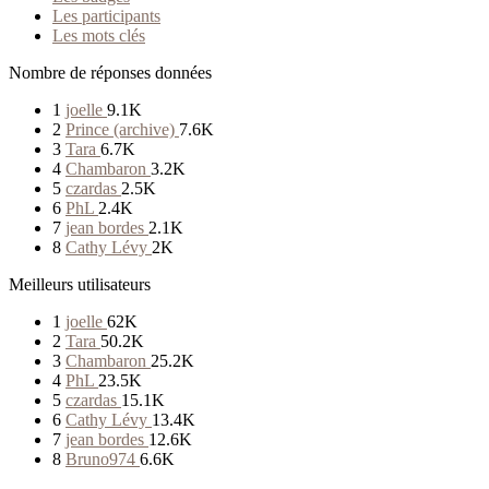
Les participants
Les mots clés
Nombre de réponses données
1
joelle
9.1K
2
Prince (archive)
7.6K
3
Tara
6.7K
4
Chambaron
3.2K
5
czardas
2.5K
6
PhL
2.4K
7
jean bordes
2.1K
8
Cathy Lévy
2K
Meilleurs utilisateurs
1
joelle
62K
2
Tara
50.2K
3
Chambaron
25.2K
4
PhL
23.5K
5
czardas
15.1K
6
Cathy Lévy
13.4K
7
jean bordes
12.6K
8
Bruno974
6.6K