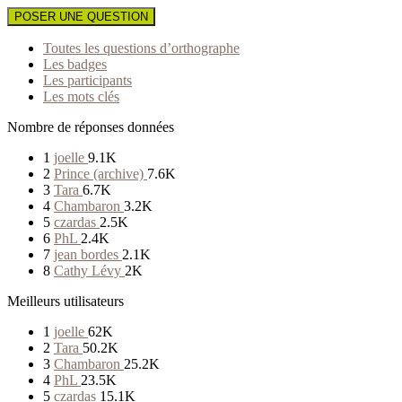
POSER UNE QUESTION
Toutes les questions d’orthographe
Les badges
Les participants
Les mots clés
Nombre de réponses données
1
joelle
9.1K
2
Prince (archive)
7.6K
3
Tara
6.7K
4
Chambaron
3.2K
5
czardas
2.5K
6
PhL
2.4K
7
jean bordes
2.1K
8
Cathy Lévy
2K
Meilleurs utilisateurs
1
joelle
62K
2
Tara
50.2K
3
Chambaron
25.2K
4
PhL
23.5K
5
czardas
15.1K