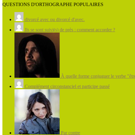
QUESTIONS D'ORTHOGRAPHE POPULAIRES
divorcé avec ou divorcé d'avec.
Ils se sont suivi(s) de près : comment accorder ?
À quelle forme conjuguer le verbe "être
Complément circonstanciel et participe passé
Par contre