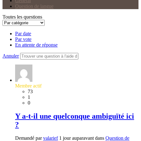
Général
Question de langue
Toutes les questions
Par date
Par vote
En attente de réponse
Annuler
Membre actif
73
1
0
Y a-t-il une quelconque ambiguïté ici
?
Demandé par
valarief
1 jour auparavant dans
Question de