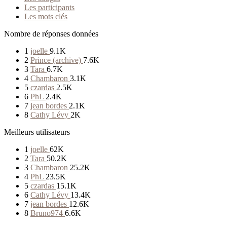
Les participants
Les mots clés
Nombre de réponses données
1
joelle
9.1K
2
Prince (archive)
7.6K
3
Tara
6.7K
4
Chambaron
3.1K
5
czardas
2.5K
6
PhL
2.4K
7
jean bordes
2.1K
8
Cathy Lévy
2K
Meilleurs utilisateurs
1
joelle
62K
2
Tara
50.2K
3
Chambaron
25.2K
4
PhL
23.5K
5
czardas
15.1K
6
Cathy Lévy
13.4K
7
jean bordes
12.6K
8
Bruno974
6.6K