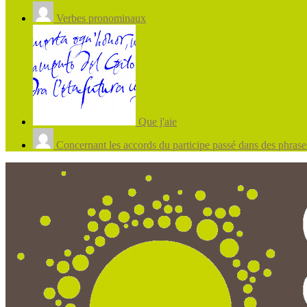
Verbes pronominaux
Que j'aie
Concernant les accords du participe passé dans des phrases