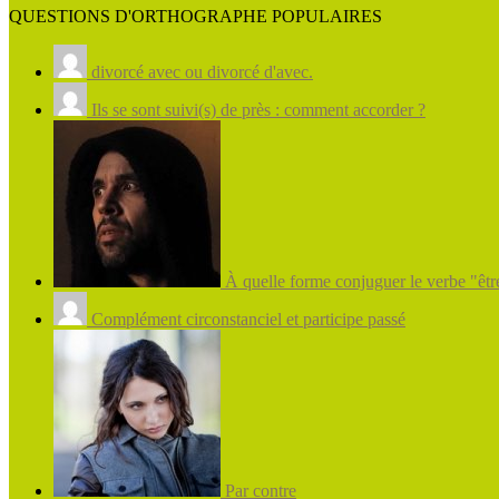
QUESTIONS D'ORTHOGRAPHE POPULAIRES
divorcé avec ou divorcé d'avec.
Ils se sont suivi(s) de près : comment accorder ?
À quelle forme conjuguer le verbe "être
Complément circonstanciel et participe passé
Par contre