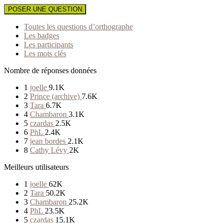
POSER UNE QUESTION
Toutes les questions d’orthographe
Les badges
Les participants
Les mots clés
Nombre de réponses données
1
joelle
9.1K
2
Prince (archive)
7.6K
3
Tara
6.7K
4
Chambaron
3.1K
5
czardas
2.5K
6
PhL
2.4K
7
jean bordes
2.1K
8
Cathy Lévy
2K
Meilleurs utilisateurs
1
joelle
62K
2
Tara
50.2K
3
Chambaron
25.2K
4
PhL
23.5K
5
czardas
15.1K