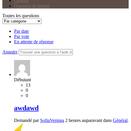
Général
Question de langue
Toutes les questions
Par date
Par vote
En attente de réponse
Annuler
Débutant
13
0
0
awdawd
Demandé par
SofiaVerniga
2 heures auparavant dans
Général
.