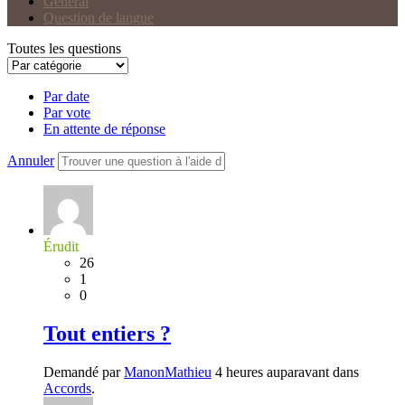
Général
Question de langue
Toutes les questions
Par date
Par vote
En attente de réponse
Annuler
Érudit
26
1
0
Tout entiers ?
Demandé par
ManonMathieu
4 heures auparavant dans
Accords
.