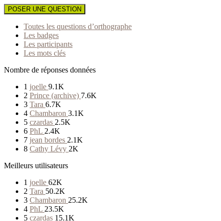
POSER UNE QUESTION
Toutes les questions d’orthographe
Les badges
Les participants
Les mots clés
Nombre de réponses données
1
joelle
9.1K
2
Prince (archive)
7.6K
3
Tara
6.7K
4
Chambaron
3.1K
5
czardas
2.5K
6
PhL
2.4K
7
jean bordes
2.1K
8
Cathy Lévy
2K
Meilleurs utilisateurs
1
joelle
62K
2
Tara
50.2K
3
Chambaron
25.2K
4
PhL
23.5K
5
czardas
15.1K