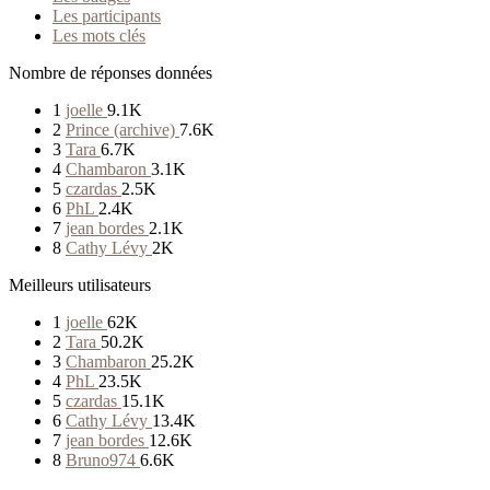
Les participants
Les mots clés
Nombre de réponses données
1
joelle
9.1K
2
Prince (archive)
7.6K
3
Tara
6.7K
4
Chambaron
3.1K
5
czardas
2.5K
6
PhL
2.4K
7
jean bordes
2.1K
8
Cathy Lévy
2K
Meilleurs utilisateurs
1
joelle
62K
2
Tara
50.2K
3
Chambaron
25.2K
4
PhL
23.5K
5
czardas
15.1K
6
Cathy Lévy
13.4K
7
jean bordes
12.6K
8
Bruno974
6.6K