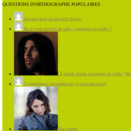
QUESTIONS D'ORTHOGRAPHE POPULAIRES
divorcé avec ou divorcé d'avec.
Ils se sont suivi(s) de près : comment accorder ?
À quelle forme conjuguer le verbe "être
Complément circonstanciel et participe passé
Par contre