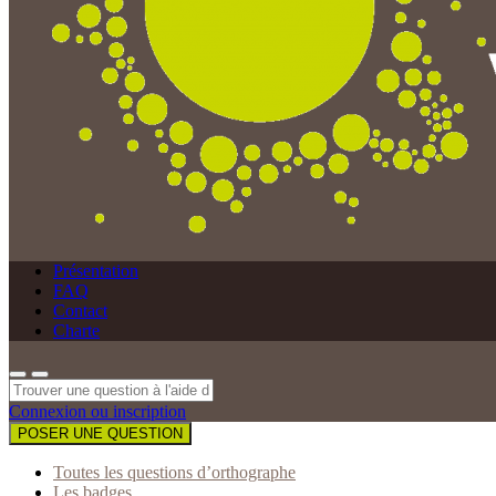
Présentation
FAQ
Contact
Charte
Connexion ou inscription
POSER UNE QUESTION
Toutes les questions d’orthographe
Les badges