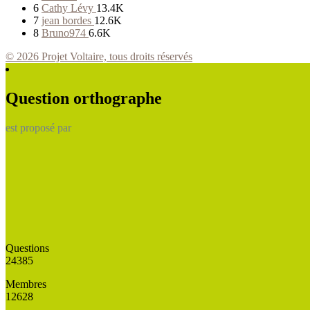
6
Cathy Lévy
13.4K
7
jean bordes
12.6K
8
Bruno974
6.6K
© 2026 Projet Voltaire, tous droits réservés
Question orthographe
est proposé par
Questions
24385
Membres
12628