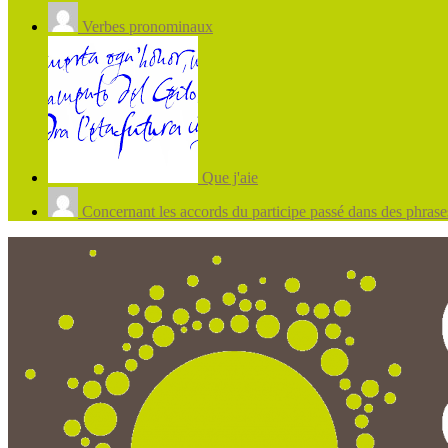
Verbes pronominaux
Que j'aie
Concernant les accords du participe passé dans des phrases