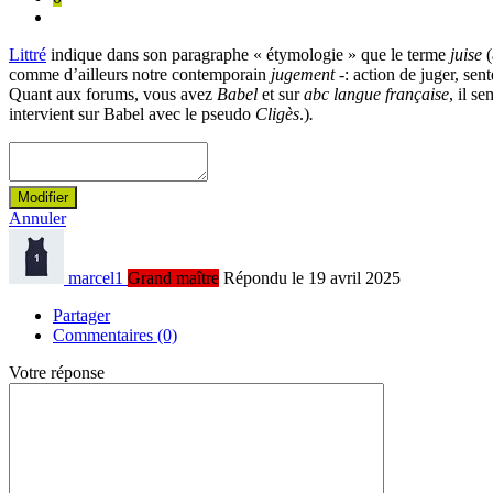
Littré
indique dans son paragraphe « étymologie » que le terme
juise
(
comme d’ailleurs notre contemporain
jugement
-: action de juger, sen
Quant aux forums, vous avez
Babel
et sur
abc langue française
, il 
intervient sur Babel avec le pseudo
Cligès
.)
.
Modifier
Annuler
marcel1
Grand maître
Répondu le 19 avril 2025
Partager
Commentaires (0)
Votre réponse