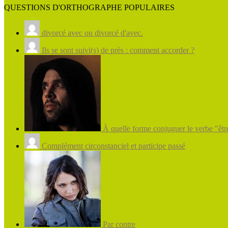
QUESTIONS D'ORTHOGRAPHE POPULAIRES
divorcé avec ou divorcé d'avec.
Ils se sont suivi(s) de près : comment accorder ?
À quelle forme conjuguer le verbe "être
Complément circonstanciel et participe passé
Par contre