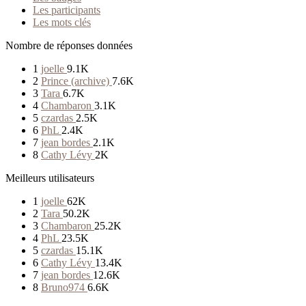
Les participants
Les mots clés
Nombre de réponses données
1
joelle
9.1K
2
Prince (archive)
7.6K
3
Tara
6.7K
4
Chambaron
3.1K
5
czardas
2.5K
6
PhL
2.4K
7
jean bordes
2.1K
8
Cathy Lévy
2K
Meilleurs utilisateurs
1
joelle
62K
2
Tara
50.2K
3
Chambaron
25.2K
4
PhL
23.5K
5
czardas
15.1K
6
Cathy Lévy
13.4K
7
jean bordes
12.6K
8
Bruno974
6.6K