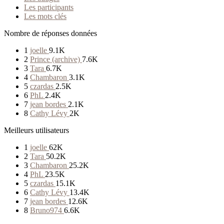
Les participants
Les mots clés
Nombre de réponses données
1
joelle
9.1K
2
Prince (archive)
7.6K
3
Tara
6.7K
4
Chambaron
3.1K
5
czardas
2.5K
6
PhL
2.4K
7
jean bordes
2.1K
8
Cathy Lévy
2K
Meilleurs utilisateurs
1
joelle
62K
2
Tara
50.2K
3
Chambaron
25.2K
4
PhL
23.5K
5
czardas
15.1K
6
Cathy Lévy
13.4K
7
jean bordes
12.6K
8
Bruno974
6.6K