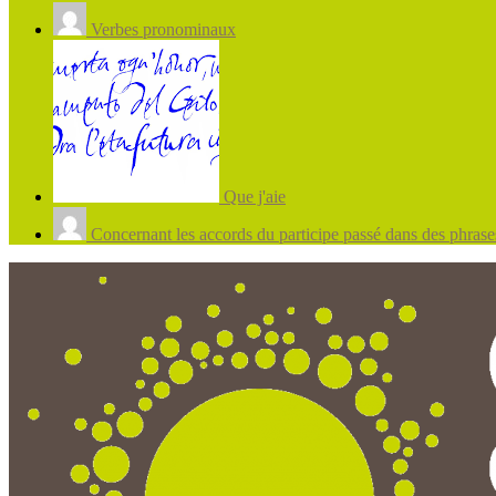
Verbes pronominaux
Que j'aie
Concernant les accords du participe passé dans des phrases