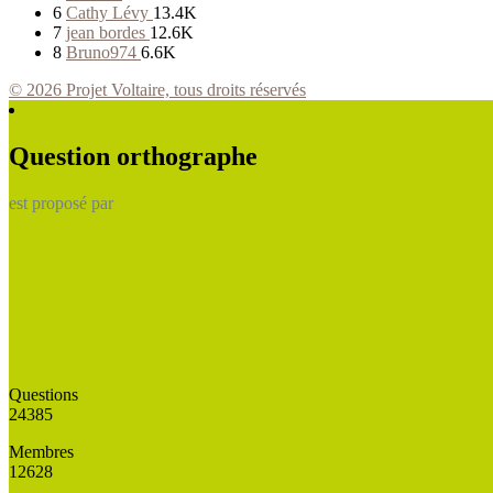
6
Cathy Lévy
13.4K
7
jean bordes
12.6K
8
Bruno974
6.6K
© 2026 Projet Voltaire, tous droits réservés
Question orthographe
est proposé par
Questions
24385
Membres
12628