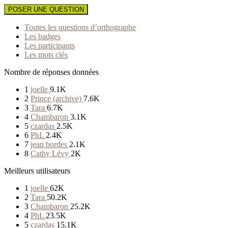
POSER UNE QUESTION
Toutes les questions d’orthographe
Les badges
Les participants
Les mots clés
Nombre de réponses données
1
joelle
9.1K
2
Prince (archive)
7.6K
3
Tara
6.7K
4
Chambaron
3.1K
5
czardas
2.5K
6
PhL
2.4K
7
jean bordes
2.1K
8
Cathy Lévy
2K
Meilleurs utilisateurs
1
joelle
62K
2
Tara
50.2K
3
Chambaron
25.2K
4
PhL
23.5K
5
czardas
15.1K