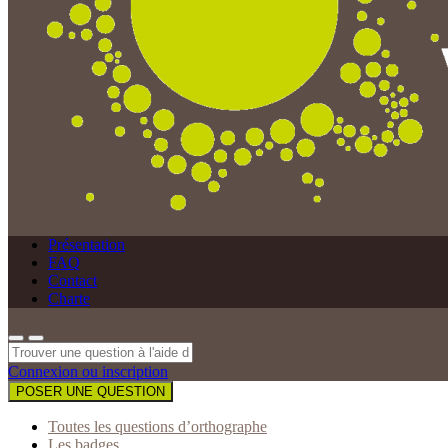
Présentation
FAQ
Contact
Charte
Connexion ou inscription
POSER UNE QUESTION
Toutes les questions d’orthographe
Les badges