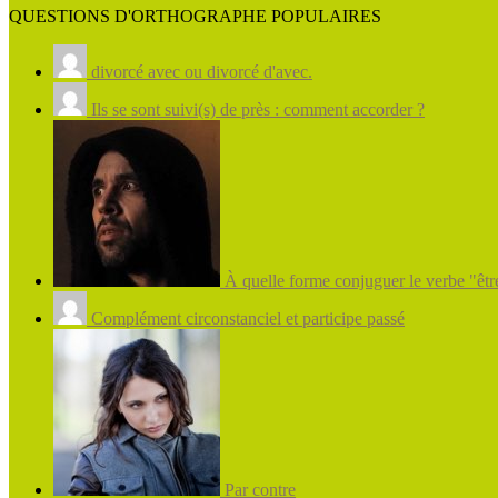
QUESTIONS D'ORTHOGRAPHE POPULAIRES
divorcé avec ou divorcé d'avec.
Ils se sont suivi(s) de près : comment accorder ?
À quelle forme conjuguer le verbe "être
Complément circonstanciel et participe passé
Par contre