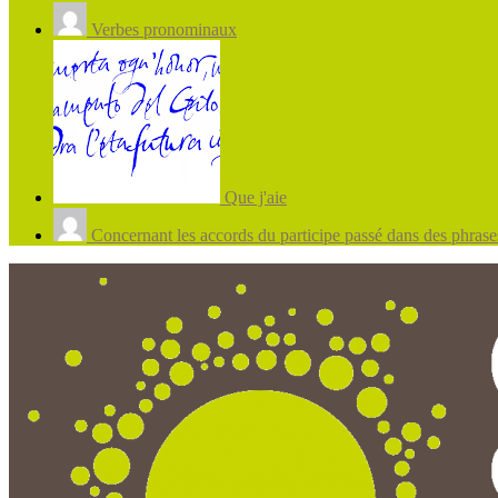
Verbes pronominaux
Que j'aie
Concernant les accords du participe passé dans des phrases