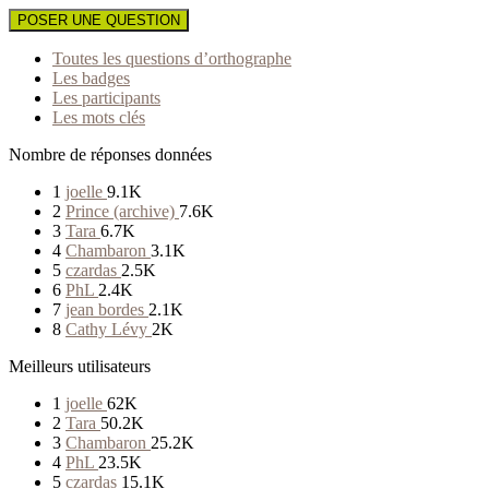
POSER UNE QUESTION
Toutes les questions d’orthographe
Les badges
Les participants
Les mots clés
Nombre de réponses données
1
joelle
9.1K
2
Prince (archive)
7.6K
3
Tara
6.7K
4
Chambaron
3.1K
5
czardas
2.5K
6
PhL
2.4K
7
jean bordes
2.1K
8
Cathy Lévy
2K
Meilleurs utilisateurs
1
joelle
62K
2
Tara
50.2K
3
Chambaron
25.2K
4
PhL
23.5K
5
czardas
15.1K