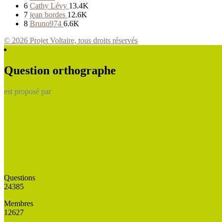
6
Cathy Lévy
13.4K
7
jean bordes
12.6K
8
Bruno974
6.6K
© 2026 Projet Voltaire, tous droits réservés
Question orthographe
est proposé par
Questions
24385
Membres
12627