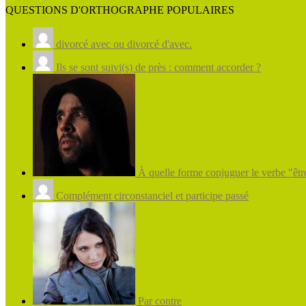
QUESTIONS D'ORTHOGRAPHE POPULAIRES
divorcé avec ou divorcé d'avec.
Ils se sont suivi(s) de près : comment accorder ?
À quelle forme conjuguer le verbe "être
Complément circonstanciel et participe passé
Par contre