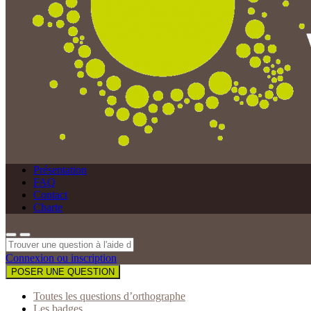
Présentation
FAQ
Contact
Charte
Connexion ou inscription
POSER UNE QUESTION
Toutes les questions d’orthographe
Les badges