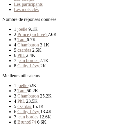
Les participants
Les mots clés
Nombre de réponses données
1
joelle
9.1K
2
Prince (archive)
7.6K
3
Tara
6.7K
4
Chambaron
3.1K
5
czardas
2.5K
6
PhL
2.4K
7
jean bordes
2.1K
8
Cathy Lévy
2K
Meilleurs utilisateurs
1
joelle
62K
2
Tara
50.2K
3
Chambaron
25.2K
4
PhL
23.5K
5
czardas
15.1K
6
Cathy Lévy
13.4K
7
jean bordes
12.6K
8
Bruno974
6.6K