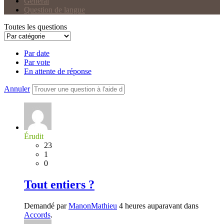
Général
Question de langue
Toutes les questions
Par date
Par vote
En attente de réponse
Annuler
Érudit
23
1
0
Tout entiers ?
Demandé par
ManonMathieu
4 heures auparavant dans
Accords
.