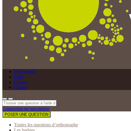
Présentation
FAQ
Contact
Charte
Connexion ou inscription
POSER UNE QUESTION
Toutes les questions d’orthographe
Les badges