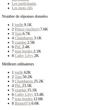
Les participants
Les mots clés
Nombre de réponses données
1
joelle
9.1K
2
Prince (archive)
7.6K
3
Tara
6.7K
4
Chambaron
3.1K
5
czardas
2.5K
6
PhL
2.4K
7
jean bordes
2.1K
8
Cathy Lévy
2K
Meilleurs utilisateurs
1
joelle
62K
2
Tara
50.2K
3
Chambaron
25.2K
4
PhL
23.5K
5
czardas
15.1K
6
Cathy Lévy
13.4K
7
jean bordes
12.6K
8
Bruno974
6.6K