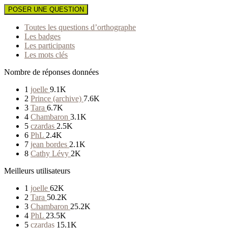
POSER UNE QUESTION
Toutes les questions d’orthographe
Les badges
Les participants
Les mots clés
Nombre de réponses données
1
joelle
9.1K
2
Prince (archive)
7.6K
3
Tara
6.7K
4
Chambaron
3.1K
5
czardas
2.5K
6
PhL
2.4K
7
jean bordes
2.1K
8
Cathy Lévy
2K
Meilleurs utilisateurs
1
joelle
62K
2
Tara
50.2K
3
Chambaron
25.2K
4
PhL
23.5K
5
czardas
15.1K