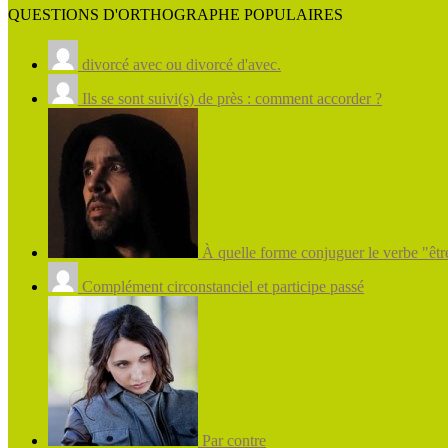
QUESTIONS D'ORTHOGRAPHE POPULAIRES
divorcé avec ou divorcé d'avec.
Ils se sont suivi(s) de près : comment accorder ?
À quelle forme conjuguer le verbe "être
Complément circonstanciel et participe passé
Par contre