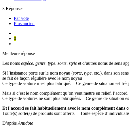
3
Réponses
Par vote
Plus ancien
0
Meilleure réponse
Les noms
espèce
,
genre
,
type
,
sorte
,
style
et d’autres noms de sens app
Si l’insistance porte sur le nom noyau (
sorte
,
type
, etc.), dans son sen
se fait de façon régulière avec le nom noyau
Ce type de voiture n’est plus fabriqué. – Ce genre de situation est fré
Mais si c’est le nom complément qu’on veut mettre en relief, l’accord e
Ce type de voitures ne sont plus fabriquées. – Ce genre de situation e
Et l’accord se fait habituellement avec le nom complément dans c
Toute(s) sorte(s) de produits sont offerts. – Toute espèce d’individuali
D’après
Antidote
—-