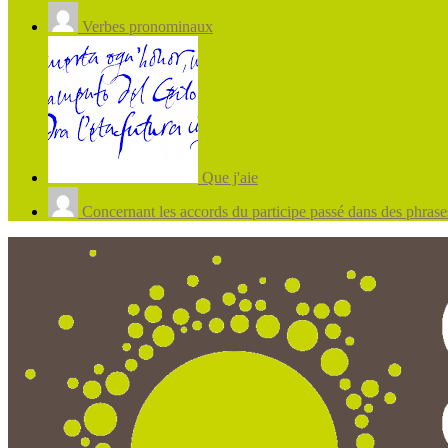
Verbes pronominaux
Que j'aie
Concernant les accords du participe passé dans des phrases