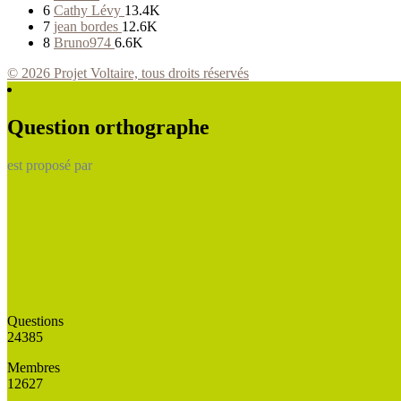
6
Cathy Lévy
13.4K
7
jean bordes
12.6K
8
Bruno974
6.6K
© 2026 Projet Voltaire, tous droits réservés
Question orthographe
est proposé par
Questions
24385
Membres
12627