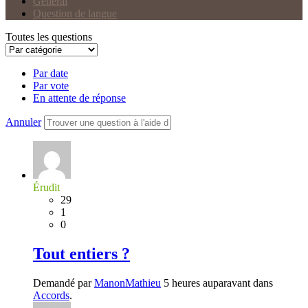
Général
Question de langue
Toutes les questions
Par date
Par vote
En attente de réponse
Annuler
Érudit
29
1
0
Tout entiers ?
Demandé par
ManonMathieu
5 heures auparavant dans
Accords
.