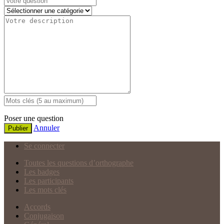
Poser une question
Annuler
Publier
Se connecter
Toutes les questions d’orthographe
Les badges
Les participants
Les mots clés
Accords
Conjugaison