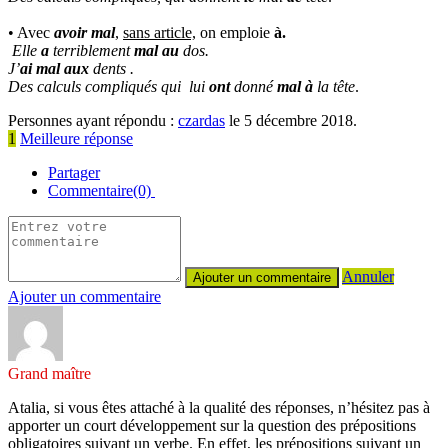
• Avec
avoir mal
,
sans article,
on emploie
à.
Elle
a
terriblement
mal au
dos.
J’
ai
mal aux
dents .
Des calculs compliqués qui lui
ont
donné
mal à
la tête
.
Personnes ayant répondu :
czardas
le 5 décembre 2018.
1
Meilleure réponse
Partager
Commentaire(0)
Annuler
Ajouter un commentaire
Grand maître
Atalia, si vous êtes attaché à la qualité des réponses, n’hésitez pas à
apporter un court développement sur la question des prépositions
obligatoires suivant un verbe. En effet, les prépositions suivant un