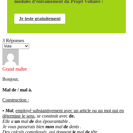
modules d’entraînement du Projet Voltaire :
Je teste gratuitement
3
Réponses
Grand maître
Bonjour,
Mal de / mal à.
Construction :
• Mal
,
employé substantivement avec un article ou un mot qui en
détermine le sens
, se construit avec
de.
Elle a
un
mal
de
dos épouvantable .
Je vous passerais bien
mon
mal
de
dents .
Des calculs compliqués, qui donnent
le
mal
de
tête
.