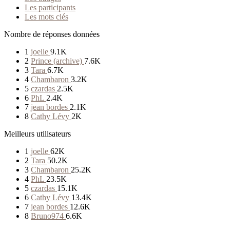
Les participants
Les mots clés
Nombre de réponses données
1
joelle
9.1K
2
Prince (archive)
7.6K
3
Tara
6.7K
4
Chambaron
3.2K
5
czardas
2.5K
6
PhL
2.4K
7
jean bordes
2.1K
8
Cathy Lévy
2K
Meilleurs utilisateurs
1
joelle
62K
2
Tara
50.2K
3
Chambaron
25.2K
4
PhL
23.5K
5
czardas
15.1K
6
Cathy Lévy
13.4K
7
jean bordes
12.6K
8
Bruno974
6.6K