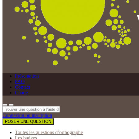
Présentation
FAQ
Contact
Charte
Connexion ou inscription
POSER UNE QUESTION
Toutes les questions d’orthographe
Les badges