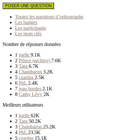
POSER UNE QUESTION
Toutes les questions d’orthographe
Les badges
Les participants
Les mots clés
Nombre de réponses données
1
joelle
9.1K
2
Prince (archive)
7.6K
3
Tara
6.7K
4
Chambaron
3.2K
5
czardas
2.5K
6
PhL
2.4K
7
jean bordes
2.1K
8
Cathy Lévy
2K
Meilleurs utilisateurs
1
joelle
62K
2
Tara
50.2K
3
Chambaron
25.2K
4
PhL
23.5K
5
czardas
15.1K