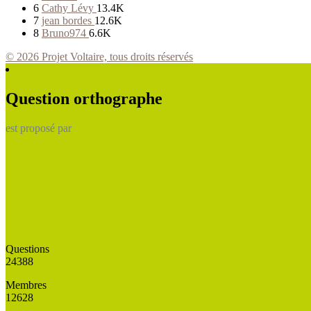
6
Cathy Lévy
13.4K
7
jean bordes
12.6K
8
Bruno974
6.6K
© 2026 Projet Voltaire, tous droits réservés
Question orthographe
est proposé par
Questions
24388
Membres
12628