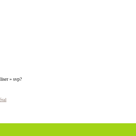
liser » svp?
ral