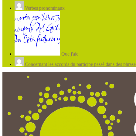
Verbes pronominaux
Que j'aie
Concernant les accords du participe passé dans des phrases