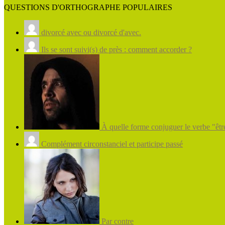
QUESTIONS D'ORTHOGRAPHE POPULAIRES
divorcé avec ou divorcé d'avec.
Ils se sont suivi(s) de près : comment accorder ?
À quelle forme conjuguer le verbe "être
Complément circonstanciel et participe passé
Par contre