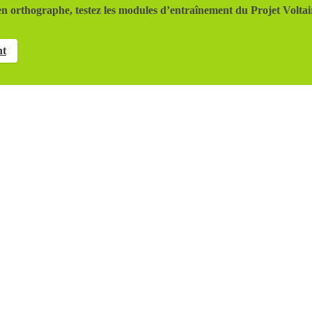
n orthographe, testez les modules d’entraînement du Projet Voltai
nt