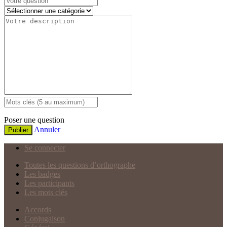
Poser une question
Annuler
Publier
Se connecter
Toutes les questions d’orthographe
Les badges
Les participants
Les mots clés
Accords
Conjugaison