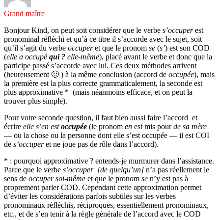
Grand maître
Bonjour Kind, on peut soit considérer que le verbe
s’occuper
est
pronominal réfléchi et qu’à ce titre il s’accorde avec le sujet, soit
qu’il s’agit du verbe
occuper
et que le pronom
se
(
s’
) est son COD
(
elle a occupé
qui ?
elle-même
), placé avant le verbe et donc que la
participe passé s’accorde avec lui. Ces deux méthodes arrivent
(heureusement 🙂 ) à la même conclusion (accord de
occupée
), mais
la première est la plus correcte grammaticalement, la seconde est
plus approximative * (mais néanmoins efficace, et on peut la
trouver plus simple).
Pour votre seconde question, il faut bien aussi faire l’accord et
écrire
elle s’en est
occupée
(le pronom
en
est mis pour
de sa mère
— ou la chose ou la personne dont elle s’est occupée — il est COI
de
s’occuper
et ne joue pas de rôle dans l’accord).
* : pourquoi approximative ? entends-je murmurer dans l’assistance.
Parce que le verbe
s’occuper
[de quelqu’un]
n’a pas réellement le
sens de
occuper soi-même
et que le pronom
se
n’y est pas à
proprement parler COD. Cependant cette approximation permet
d’éviter les considérations parfois subtiles sur les verbes
pronominaux réfléchis, réciproques, essentiellement pronominaux,
etc., et de s’en tenir à la règle générale de l’accord avec le COD