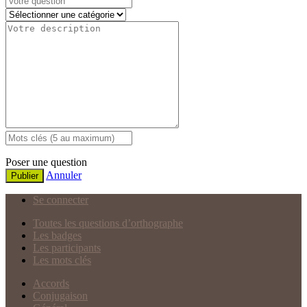
Poser une question
Annuler
Publier
Se connecter
Toutes les questions d’orthographe
Les badges
Les participants
Les mots clés
Accords
Conjugaison