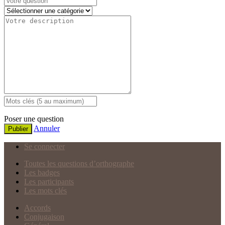
Poser une question
Annuler
Publier
Se connecter
Toutes les questions d’orthographe
Les badges
Les participants
Les mots clés
Accords
Conjugaison