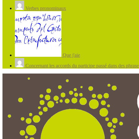
Verbes pronominaux
Que j'aie
Concernant les accords du participe passé dans des phrases