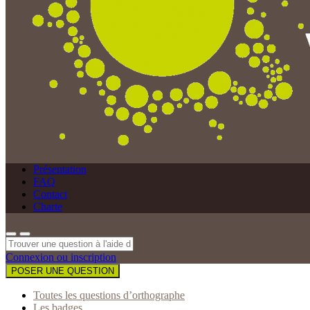
Présentation
FAQ
Contact
Charte
Connexion ou inscription
POSER UNE QUESTION
Toutes les questions d’orthographe
Les badges