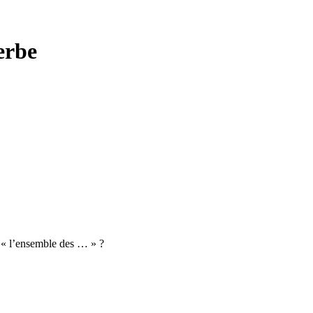
erbe
t « l’ensemble des … » ?