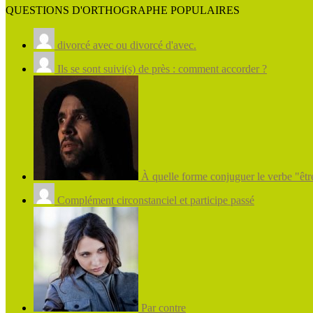
QUESTIONS D'ORTHOGRAPHE POPULAIRES
divorcé avec ou divorcé d'avec.
Ils se sont suivi(s) de près : comment accorder ?
À quelle forme conjuguer le verbe "être
Complément circonstanciel et participe passé
Par contre