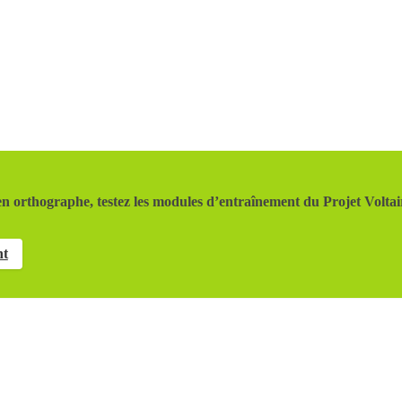
n orthographe, testez les modules d’entraînement du Projet Voltai
nt