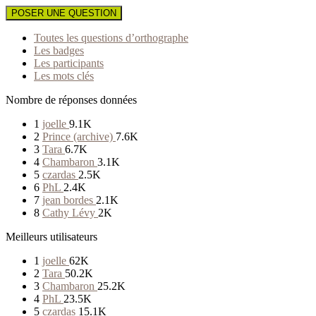
POSER UNE QUESTION
Toutes les questions d’orthographe
Les badges
Les participants
Les mots clés
Nombre de réponses données
1
joelle
9.1K
2
Prince (archive)
7.6K
3
Tara
6.7K
4
Chambaron
3.1K
5
czardas
2.5K
6
PhL
2.4K
7
jean bordes
2.1K
8
Cathy Lévy
2K
Meilleurs utilisateurs
1
joelle
62K
2
Tara
50.2K
3
Chambaron
25.2K
4
PhL
23.5K
5
czardas
15.1K