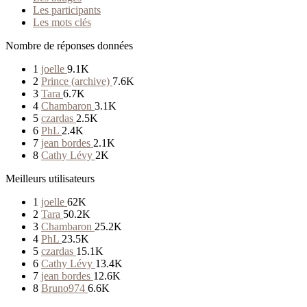
Les participants
Les mots clés
Nombre de réponses données
1
joelle
9.1K
2
Prince (archive)
7.6K
3
Tara
6.7K
4
Chambaron
3.1K
5
czardas
2.5K
6
PhL
2.4K
7
jean bordes
2.1K
8
Cathy Lévy
2K
Meilleurs utilisateurs
1
joelle
62K
2
Tara
50.2K
3
Chambaron
25.2K
4
PhL
23.5K
5
czardas
15.1K
6
Cathy Lévy
13.4K
7
jean bordes
12.6K
8
Bruno974
6.6K