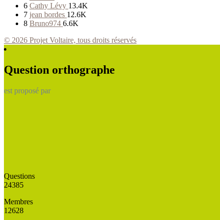
6
Cathy Lévy
13.4K
7
jean bordes
12.6K
8
Bruno974
6.6K
© 2026 Projet Voltaire, tous droits réservés
Question orthographe
est proposé par
Questions
24385
Membres
12628