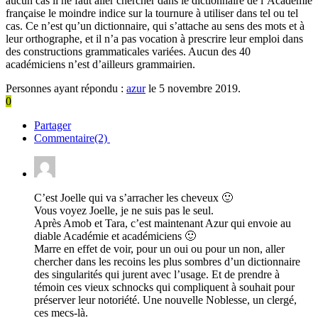
aucun cas il ne faut aller chercher dans le dictionnaire de l’Académie
française le moindre indice sur la tournure à utiliser dans tel ou tel
cas. Ce n’est qu’un dictionnaire, qui s’attache au sens des mots et à
leur orthographe, et il n’a pas vocation à prescrire leur emploi dans
des constructions grammaticales variées. Aucun des 40
académiciens n’est d’ailleurs grammairien.
Personnes ayant répondu :
azur
le 5 novembre 2019.
0
Partager
Commentaire(2)
C’est Joelle qui va s’arracher les cheveux 🙂
Vous voyez Joelle, je ne suis pas le seul.
Après Amob et Tara, c’est maintenant Azur qui envoie au
diable Académie et académiciens 🙂
Marre en effet de voir, pour un oui ou pour un non, aller
chercher dans les recoins les plus sombres d’un dictionnaire
des singularités qui jurent avec l’usage. Et de prendre à
témoin ces vieux schnocks qui compliquent à souhait pour
préserver leur notoriété. Une nouvelle Noblesse, un clergé,
ces mecs-là.