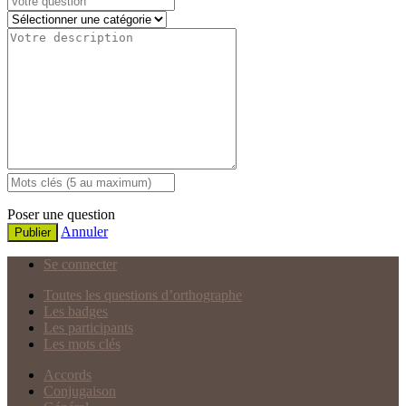
Poser une question
Annuler
Publier
Se connecter
Toutes les questions d’orthographe
Les badges
Les participants
Les mots clés
Accords
Conjugaison