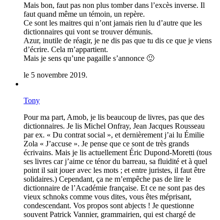
Mais bon, faut pas non plus tomber dans l’excès inverse. Il
faut quand même un témoin, un repère.
Ce sont les maitres qui n’ont jamais rien lu d’autre que les
dictionnaires qui vont se trouver démunis.
Azur, inutile de réagir, je ne dis pas que tu dis ce que je viens
d’écrire. Cela m’appartient.
Mais je sens qu’une pagaille s’annonce 🙂
le 5 novembre 2019.
Tony
Pour ma part, Amob, je lis beaucoup de livres, pas que des
dictionnaires. Je lis Michel Onfray, Jean Jacques Rousseau
par ex. « Du contrat social », et dernièrement j’ai lu Émilie
Zola « J’accuse ». Je pense que ce sont de très grands
écrivains. Mais je lis actuellement Éric Dupond-Moretti (tous
ses livres car j’aime ce ténor du barreau, sa fluidité et à quel
point il sait jouer avec les mots ; et entre juristes, il faut être
solidaires.) Cependant, ça ne m’empêche pas de lire le
dictionnaire de l’Académie française. Et ce ne sont pas des
vieux schnoks comme vous dites, vous êtes méprisant,
condescendant. Vos propos sont abjects ! Je questionne
souvent Patrick Vannier, grammairien, qui est chargé de