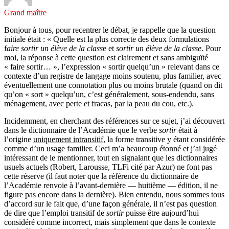
Grand maître
Bonjour à tous, pour recentrer le débat, je rappelle que la question
initiale était : « Quelle est la plus correcte des deux formulations
f
aire sortir un élève de la class
e et
sortir un élève de la classe
. Pour
moi, la réponse à cette question est clairement et sans ambiguïté
« faire sortir… », l’expression « sortir quelqu’un » relevant dans ce
contexte d’un registre de langage moins soutenu, plus familier, avec
éventuellement une connotation plus ou moins brutale (quand on dit
qu’on « sort » quelqu’un, c’est généralement, sous-endendu, sans
ménagement, avec perte et fracas, par la peau du cou, etc.).
Incidemment, en cherchant des références sur ce sujet, j’ai découvert
dans le dictionnaire de l’Académie que le verbe
sortir
était à
l’origine
uniquement intransitif
, la forme transitive y étant considérée
comme d’un usage familier. Ceci m’a beaucoup étonné et j’ai jugé
intéressant de le mentionner, tout en signalant que les dictionnaires
usuels actuels (Robert, Larousse, TLFi cité par Azur) ne font pas
cette réserve (il faut noter que la référence du dictionnaire de
l’Académie renvoie à l’avant-dernière — huitième — édition, il ne
figure pas encore dans la dernière). Bien entendu, nous sommes tous
d’accord sur le fait que, d’une façon générale, il n’est pas question
de dire que l’emploi transitif de
sortir
puisse être aujourd’hui
considéré comme incorrect, mais simplement que dans le contexte