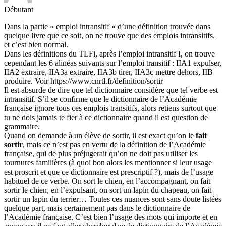
Débutant
Dans la partie « emploi intransitif » d’une définition trouvée dans
quelque livre que ce soit, on ne trouve que des emplois intransitifs,
et c’est bien normal.
Dans les définitions du TLFi, après l’emploi intransitif I, on trouve
cependant les 6 alinéas suivants sur l’emploi transitif : IIA1 expulser,
IIA2 extraire, IIA3a extraire, IIA3b tirer, IIA3c mettre dehors, IIB
produire. Voir https://www.cnrtl.fr/definition/sortir
Il est absurde de dire que tel dictionnaire considère que tel verbe est
intransitif. S’il se confirme que le dictionnaire de l’Académie
française ignore tous ces emplois transitifs, alors retiens surtout que
tu ne dois jamais te fier à ce dictionnaire quand il est question de
grammaire.
Quand on demande à un élève de sortir, il est exact qu’on le
fait
sortir
, mais ce n’est pas en vertu de la définition de l’Académie
française, qui de plus préjugerait qu’on ne doit pas utiliser les
tournures familières (à quoi bon alors les mentionner si leur usage
est proscrit et que ce dictionnaire est prescriptif ?), mais de l’usage
habituel de ce verbe. On sort le chien, en l’accompagnant, on fait
sortir le chien, en l’expulsant, on sort un lapin du chapeau, on fait
sortir un lapin du terrier… Toutes ces nuances sont sans doute listées
quelque part, mais certainement pas dans le dictionnaire de
l’Académie française. C’est bien l’usage des mots qui importe et en