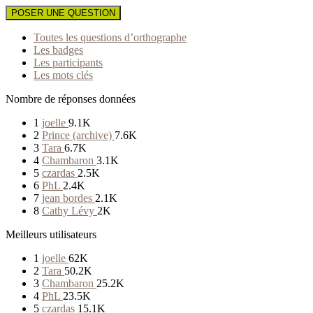
POSER UNE QUESTION
Toutes les questions d’orthographe
Les badges
Les participants
Les mots clés
Nombre de réponses données
1
joelle
9.1K
2
Prince (archive)
7.6K
3
Tara
6.7K
4
Chambaron
3.1K
5
czardas
2.5K
6
PhL
2.4K
7
jean bordes
2.1K
8
Cathy Lévy
2K
Meilleurs utilisateurs
1
joelle
62K
2
Tara
50.2K
3
Chambaron
25.2K
4
PhL
23.5K
5
czardas
15.1K