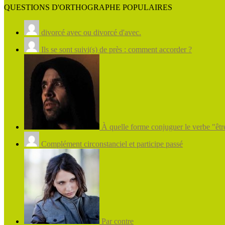
QUESTIONS D'ORTHOGRAPHE POPULAIRES
divorcé avec ou divorcé d'avec.
Ils se sont suivi(s) de près : comment accorder ?
À quelle forme conjuguer le verbe "être
Complément circonstanciel et participe passé
Par contre