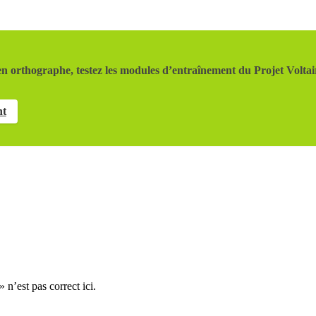
n orthographe, testez les modules d’entraînement du Projet Voltai
nt
 n’est pas correct ici.