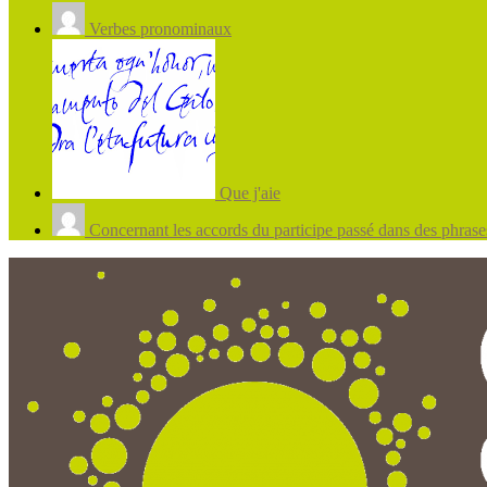
Verbes pronominaux
Que j'aie
Concernant les accords du participe passé dans des phrases