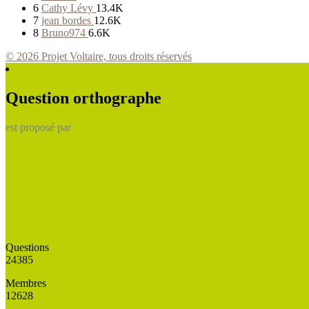
6
Cathy Lévy
13.4K
7
jean bordes
12.6K
8
Bruno974
6.6K
© 2026 Projet Voltaire, tous droits réservés
Question orthographe
est proposé par
Questions
24385
Membres
12628