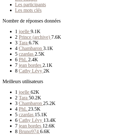
Les participants
Les mots clés
Nombre de réponses données
1
joelle
9.1K
2
Prince (archive)
7.6K
3
Tara
6.7K
4
Chambaron
3.1K
5
czardas
2.5K
6
PhL
2.4K
7
jean bordes
2.1K
8
Cathy Lévy
2K
Meilleurs utilisateurs
1
joelle
62K
2
Tara
50.2K
3
Chambaron
25.2K
4
PhL
23.5K
5
czardas
15.1K
6
Cathy Lévy
13.4K
7
jean bordes
12.6K
8
Bruno974
6.6K