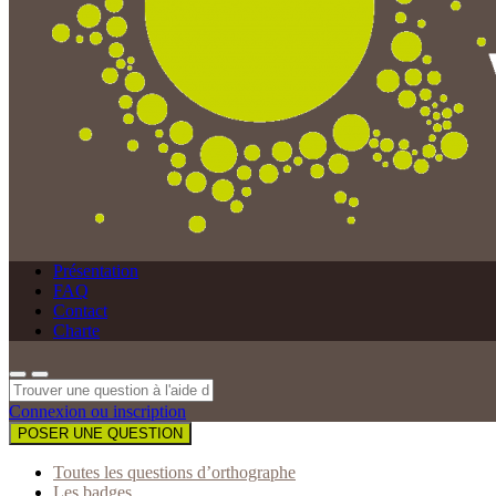
Présentation
FAQ
Contact
Charte
Connexion ou inscription
POSER UNE QUESTION
Toutes les questions d’orthographe
Les badges