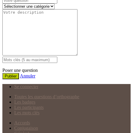
Poser une question
Annuler
Publier
Se connecter
Toutes les questions d’orthographe
Les badges
Les participants
Les mots clés
Accords
Conjugaison