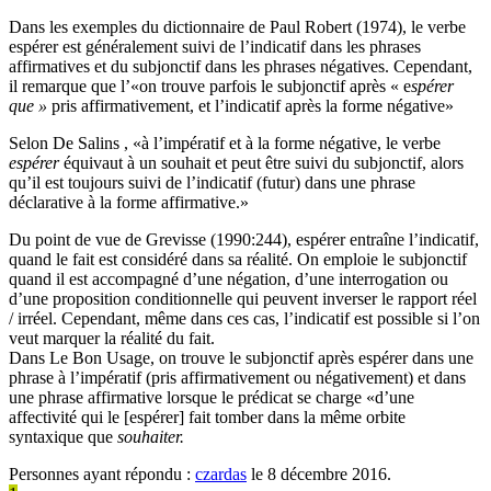
Dans les exemples du dictionnaire de Paul Robert (1974), le verbe
espérer est généralement suivi de l’indicatif dans les phrases
affirmatives et du subjonctif dans les phrases négatives. Cependant,
il remarque que l’«on trouve parfois le subjonctif après « e
spérer
que »
pris affirmativement, et l’indicatif après la forme négative»
Selon De Salins , «à l’impératif et à la forme négative, le verbe
espérer
équivaut à un souhait et peut être suivi du subjonctif, alors
qu’il est toujours suivi de l’indicatif (futur) dans une phrase
déclarative à la forme affirmative.»
Du point de vue de Grevisse (1990:244), espérer entraîne l’indicatif,
quand le fait est considéré dans sa réalité. On emploie le subjonctif
quand il est accompagné d’une négation, d’une interrogation ou
d’une proposition conditionnelle qui peuvent inverser le rapport réel
/ irréel. Cependant, même dans ces cas, l’indicatif est possible si l’on
veut marquer la réalité du fait.
Dans Le Bon Usage, on trouve le subjonctif après espérer dans une
phrase à l’impératif (pris affirmativement ou négativement) et dans
une phrase affirmative lorsque le prédicat se charge «d’une
affectivité qui le [espérer] fait tomber dans la même orbite
syntaxique que
souhaiter.
Personnes ayant répondu :
czardas
le 8 décembre 2016.