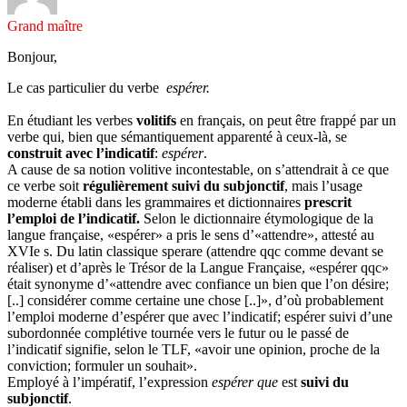
Grand maître
Bonjour,
Le cas particulier du verbe
espérer.
En étudiant les verbes
volitifs
en français, on peut être frappé par un
verbe qui, bien que sémantiquement apparenté à ceux-là, se
construit avec l’indicatif
:
espérer
.
A cause de sa notion volitive incontestable, on s’attendrait à ce que
ce verbe soit
régulièrement suivi du subjonctif
, mais l’usage
moderne établi dans les grammaires et dictionnaires
prescrit
l’emploi de l’indicatif.
Selon le dictionnaire étymologique de la
langue française, «espérer» a pris le sens d’«attendre», attesté au
XVIe s. Du latin classique sperare (attendre qqc comme devant se
réaliser) et d’après le Trésor de la Langue Française, «espérer qqc»
était synonyme d’«attendre avec confiance un bien que l’on désire;
[..] considérer comme certaine une chose [..]», d’où probablement
l’emploi moderne d’espérer que avec l’indicatif; espérer suivi d’une
subordonnée complétive tournée vers le futur ou le passé de
l’indicatif signifie, selon le TLF, «avoir une opinion, proche de la
conviction; formuler un souhait».
Employé à l’impératif, l’expression
espérer que
est
suivi du
subjonctif
.