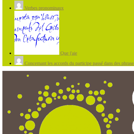
Verbes pronominaux
Que j'aie
Concernant les accords du participe passé dans des phrases