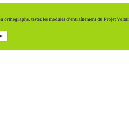
n orthographe, testez les modules d’entraînement du Projet Voltai
nt