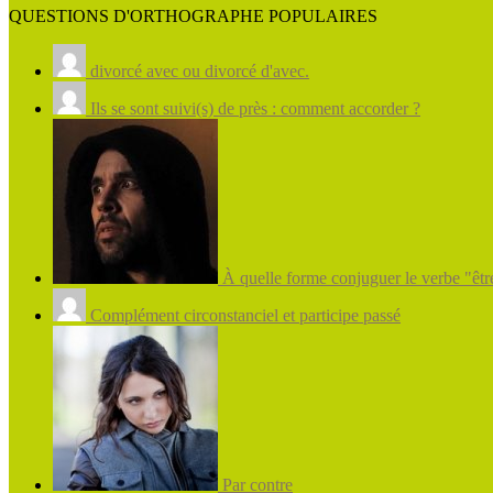
QUESTIONS D'ORTHOGRAPHE POPULAIRES
divorcé avec ou divorcé d'avec.
Ils se sont suivi(s) de près : comment accorder ?
À quelle forme conjuguer le verbe "être
Complément circonstanciel et participe passé
Par contre