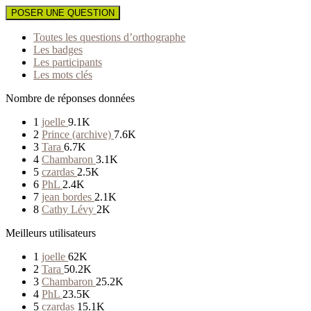
POSER UNE QUESTION
Toutes les questions d’orthographe
Les badges
Les participants
Les mots clés
Nombre de réponses données
1
joelle
9.1K
2
Prince (archive)
7.6K
3
Tara
6.7K
4
Chambaron
3.1K
5
czardas
2.5K
6
PhL
2.4K
7
jean bordes
2.1K
8
Cathy Lévy
2K
Meilleurs utilisateurs
1
joelle
62K
2
Tara
50.2K
3
Chambaron
25.2K
4
PhL
23.5K
5
czardas
15.1K