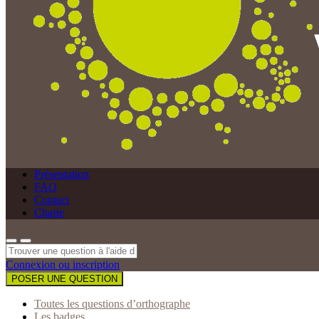
Présentation
FAQ
Contact
Charte
Connexion ou inscription
POSER UNE QUESTION
Toutes les questions d’orthographe
Les badges