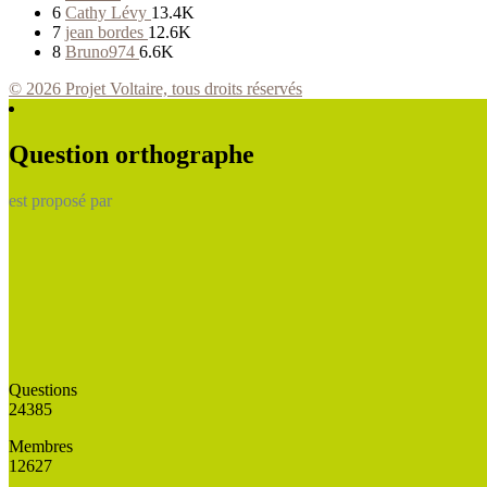
6
Cathy Lévy
13.4K
7
jean bordes
12.6K
8
Bruno974
6.6K
© 2026 Projet Voltaire, tous droits réservés
Question orthographe
est proposé par
Questions
24385
Membres
12627