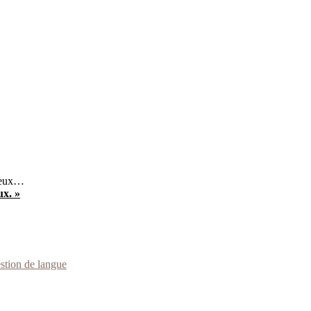
lieux…
ux. »
stion de langue