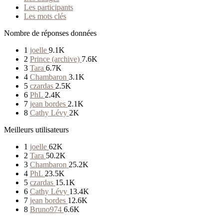
Les participants
Les mots clés
Nombre de réponses données
1
joelle
9.1K
2
Prince (archive)
7.6K
3
Tara
6.7K
4
Chambaron
3.1K
5
czardas
2.5K
6
PhL
2.4K
7
jean bordes
2.1K
8
Cathy Lévy
2K
Meilleurs utilisateurs
1
joelle
62K
2
Tara
50.2K
3
Chambaron
25.2K
4
PhL
23.5K
5
czardas
15.1K
6
Cathy Lévy
13.4K
7
jean bordes
12.6K
8
Bruno974
6.6K