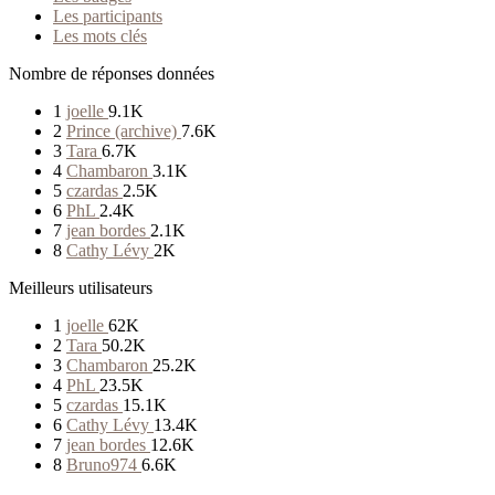
Les participants
Les mots clés
Nombre de réponses données
1
joelle
9.1K
2
Prince (archive)
7.6K
3
Tara
6.7K
4
Chambaron
3.1K
5
czardas
2.5K
6
PhL
2.4K
7
jean bordes
2.1K
8
Cathy Lévy
2K
Meilleurs utilisateurs
1
joelle
62K
2
Tara
50.2K
3
Chambaron
25.2K
4
PhL
23.5K
5
czardas
15.1K
6
Cathy Lévy
13.4K
7
jean bordes
12.6K
8
Bruno974
6.6K