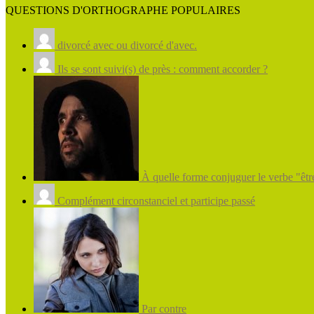
QUESTIONS D'ORTHOGRAPHE POPULAIRES
divorcé avec ou divorcé d'avec.
Ils se sont suivi(s) de près : comment accorder ?
À quelle forme conjuguer le verbe "être
Complément circonstanciel et participe passé
Par contre