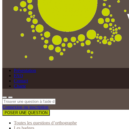
Présentation
FAQ
Contact
Charte
Connexion ou inscription
POSER UNE QUESTION
Toutes les questions d’orthographe
Les badges