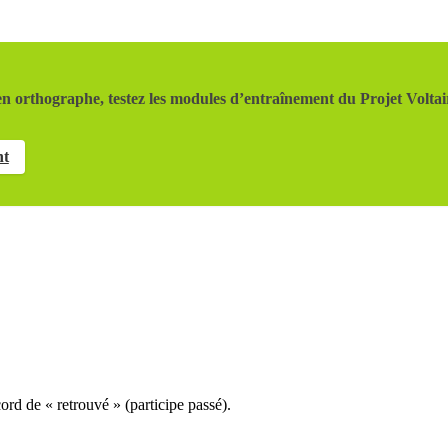
n orthographe, testez les modules d’entraînement du Projet Voltai
nt
cord de « retrouvé » (participe passé).