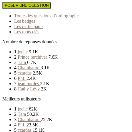
POSER UNE QUESTION
Toutes les questions d’orthographe
Les badges
Les participants
Les mots clés
Nombre de réponses données
1
joelle
9.1K
2
Prince (archive)
7.6K
3
Tara
6.7K
4
Chambaron
3.1K
5
czardas
2.5K
6
PhL
2.4K
7
jean bordes
2.1K
8
Cathy Lévy
2K
Meilleurs utilisateurs
1
joelle
62K
2
Tara
50.2K
3
Chambaron
25.2K
4
PhL
23.5K
5
czardas
15.1K