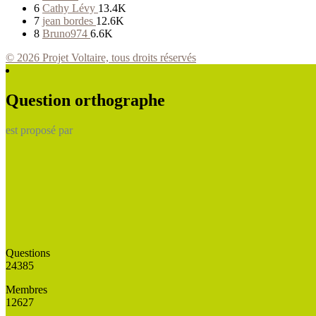
6
Cathy Lévy
13.4K
7
jean bordes
12.6K
8
Bruno974
6.6K
© 2026 Projet Voltaire, tous droits réservés
Question orthographe
est proposé par
Questions
24385
Membres
12627