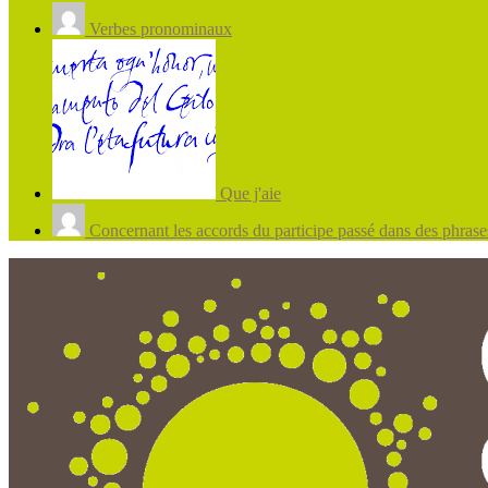
Verbes pronominaux
Que j'aie
Concernant les accords du participe passé dans des phrases