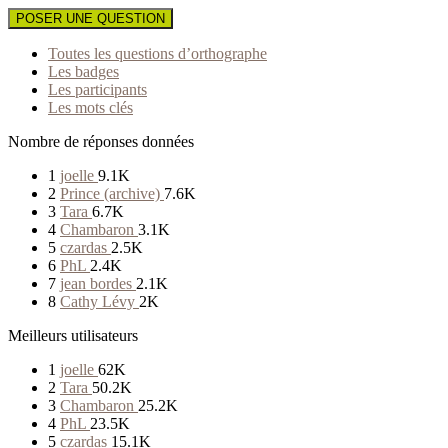
POSER UNE QUESTION
Toutes les questions d’orthographe
Les badges
Les participants
Les mots clés
Nombre de réponses données
1
joelle
9.1K
2
Prince (archive)
7.6K
3
Tara
6.7K
4
Chambaron
3.1K
5
czardas
2.5K
6
PhL
2.4K
7
jean bordes
2.1K
8
Cathy Lévy
2K
Meilleurs utilisateurs
1
joelle
62K
2
Tara
50.2K
3
Chambaron
25.2K
4
PhL
23.5K
5
czardas
15.1K