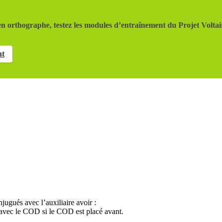
n orthographe, testez les modules d’entraînement du Projet Voltai
nt
ugués avec l’auxiliaire avoir :
é avec le COD si le COD est placé avant.