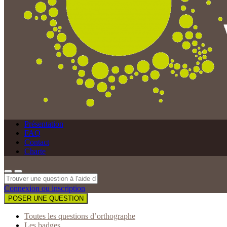
Présentation
FAQ
Contact
Charte
Connexion ou inscription
POSER UNE QUESTION
Toutes les questions d’orthographe
Les badges