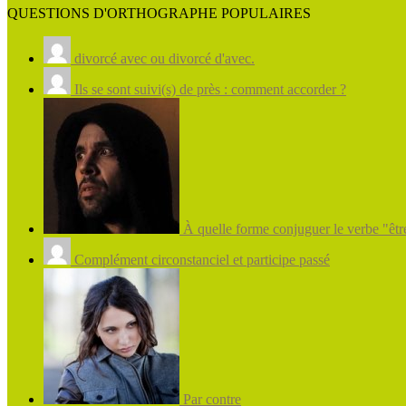
QUESTIONS D'ORTHOGRAPHE POPULAIRES
divorcé avec ou divorcé d'avec.
Ils se sont suivi(s) de près : comment accorder ?
À quelle forme conjuguer le verbe "être
Complément circonstanciel et participe passé
Par contre