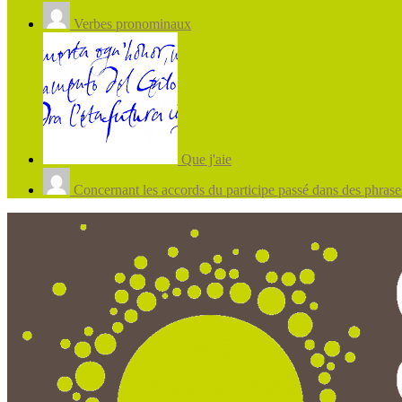
Verbes pronominaux
Que j'aie
Concernant les accords du participe passé dans des phrases