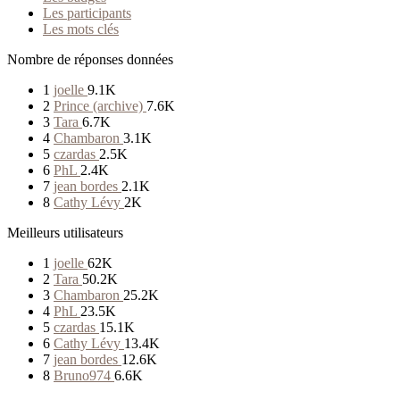
Les participants
Les mots clés
Nombre de réponses données
1
joelle
9.1K
2
Prince (archive)
7.6K
3
Tara
6.7K
4
Chambaron
3.1K
5
czardas
2.5K
6
PhL
2.4K
7
jean bordes
2.1K
8
Cathy Lévy
2K
Meilleurs utilisateurs
1
joelle
62K
2
Tara
50.2K
3
Chambaron
25.2K
4
PhL
23.5K
5
czardas
15.1K
6
Cathy Lévy
13.4K
7
jean bordes
12.6K
8
Bruno974
6.6K