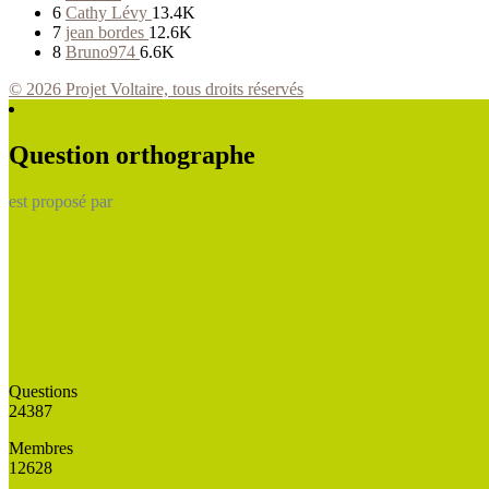
6
Cathy Lévy
13.4K
7
jean bordes
12.6K
8
Bruno974
6.6K
© 2026 Projet Voltaire, tous droits réservés
Question orthographe
est proposé par
Questions
24387
Membres
12628