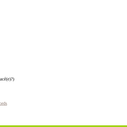
acé(e)?)
ords