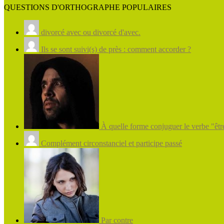
QUESTIONS D'ORTHOGRAPHE POPULAIRES
divorcé avec ou divorcé d'avec.
Ils se sont suivi(s) de près : comment accorder ?
À quelle forme conjuguer le verbe "être
Complément circonstanciel et participe passé
Par contre