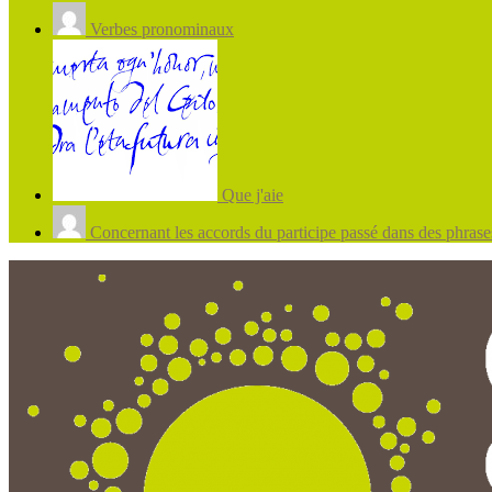
Verbes pronominaux
Que j'aie
Concernant les accords du participe passé dans des phrases