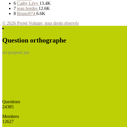
6
Cathy Lévy
13.4K
7
jean bordes
12.6K
8
Bruno974
6.6K
© 2026 Projet Voltaire, tous droits réservés
Question orthographe
est proposé par
Questions
24385
Membres
12627