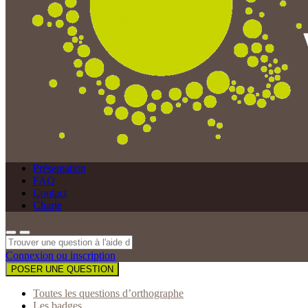
Présentation
FAQ
Contact
Charte
Connexion ou inscription
POSER UNE QUESTION
Toutes les questions d’orthographe
Les badges