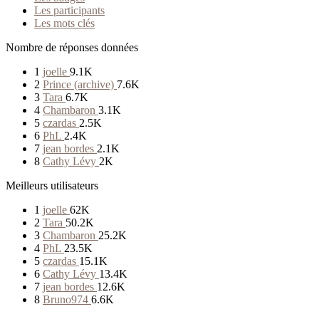
Les participants
Les mots clés
Nombre de réponses données
1
joelle
9.1K
2
Prince (archive)
7.6K
3
Tara
6.7K
4
Chambaron
3.1K
5
czardas
2.5K
6
PhL
2.4K
7
jean bordes
2.1K
8
Cathy Lévy
2K
Meilleurs utilisateurs
1
joelle
62K
2
Tara
50.2K
3
Chambaron
25.2K
4
PhL
23.5K
5
czardas
15.1K
6
Cathy Lévy
13.4K
7
jean bordes
12.6K
8
Bruno974
6.6K