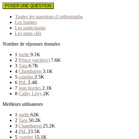
POSER UNE QUESTION
Toutes les questions d’orthographe
Les badges
Les participants
Les mots clés
Nombre de réponses données
1
joelle
9.1K
2
Prince (archive)
7.6K
3
Tara
6.7K
4
Chambaron
3.1K
5
czardas
2.5K
6
PhL
2.4K
7
jean bordes
2.1K
8
Cathy Lévy
2K
Meilleurs utilisateurs
1
joelle
62K
2
Tara
50.2K
3
Chambaron
25.2K
4
PhL
23.5K
5
czardas
15.1K