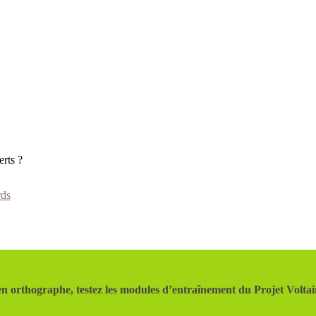
erts ?
ds
n orthographe, testez les modules d’entraînement du Projet Voltai