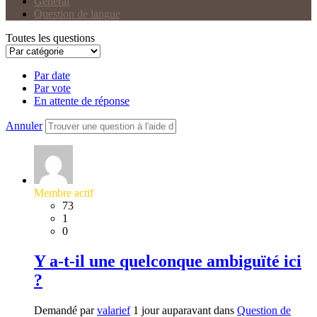
Général
Question de langue
Toutes les questions
Par date
Par vote
En attente de réponse
Annuler
Membre actif
73
1
0
Y a-t-il une quelconque ambiguïté ici
?
Demandé par
valarief
1 jour auparavant dans
Question de